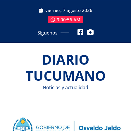
Saltar
viernes, 7 agosto 2026
al
contenido
9:00:57 AM
Síguenos
DIARIO
TUCUMANO
Noticias y actualidad