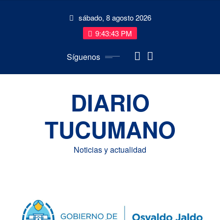
Saltar
sábado, 8 agosto 2026
al
contenido
9:43:43 PM
Síguenos
DIARIO
TUCUMANO
Noticias y actualidad