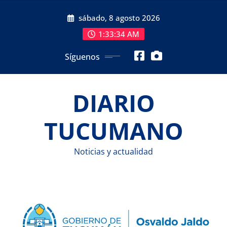
Saltar
sábado, 8 agosto 2026
al
contenido
1:33:36 AM
Síguenos
DIARIO
TUCUMANO
Noticias y actualidad