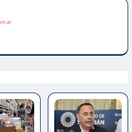
om.ar