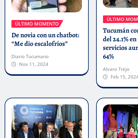
ÚLTIMO MOM
ÚLTIMO MOMENTO
Tucumán con
De novia con un chatbot:
del 24.1% en 
“Me dio escalofríos”
servicios a
64%
Diario Tucumano
Nov 11, 2024
Alvaro Trejo
Feb 15, 202