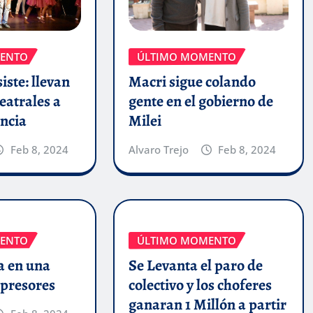
ENTO
ÚLTIMO MOMENTO
iste: llevan
Macri sigue colando
eatrales a
gente en el gobierno de
incia
Milei
Feb 8, 2024
Alvaro Trejo
Feb 8, 2024
ENTO
ÚLTIMO MOMENTO
a en una
Se Levanta el paro de
epresores
colectivo y los choferes
ganaran 1 Millón a partir