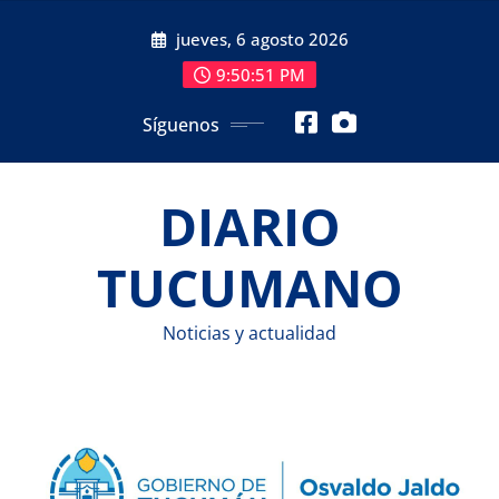
Saltar
jueves, 6 agosto 2026
al
contenido
9:50:51 PM
Síguenos
DIARIO
TUCUMANO
Noticias y actualidad