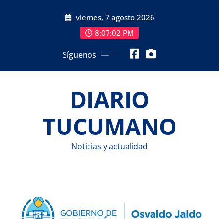
Saltar
viernes, 7 agosto 2026
al
contenido
8:07:03 PM
Síguenos
DIARIO
TUCUMANO
Noticias y actualidad