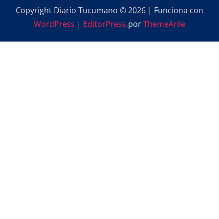
Copyright Diario Tucumano © 2026 | Funciona con
WordPress
|
EditorPress
por
ThemeArile