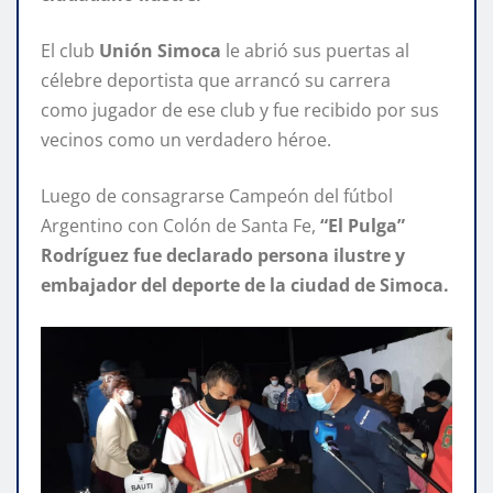
El club
Unión Simoca
le abrió sus puertas al
célebre deportista que arrancó su carrera
como jugador de ese club y fue recibido por sus
vecinos como un verdadero héroe.
Luego de consagrarse Campeón del fútbol
Argentino con Colón de Santa Fe,
“El Pulga”
Rodríguez fue declarado persona ilustre y
embajador del deporte de la ciudad de Simoca.