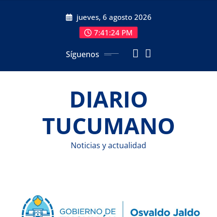
Saltar
jueves, 6 agosto 2026
al
contenido
7:41:24 PM
Síguenos
DIARIO
TUCUMANO
Noticias y actualidad