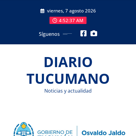
Saltar
viernes, 7 agosto 2026
al
contenido
4:52:38 AM
Síguenos
DIARIO
TUCUMANO
Noticias y actualidad