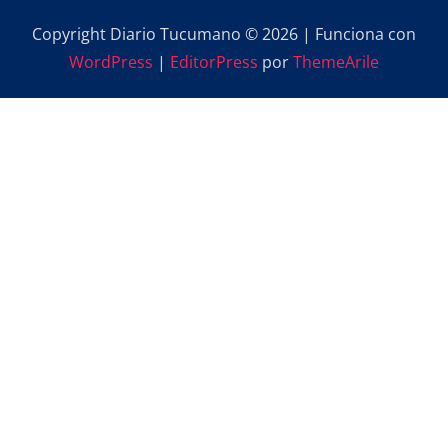
Copyright Diario Tucumano © 2026 | Funciona con
WordPress
|
EditorPress
por
ThemeArile