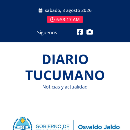
Saltar
sábado, 8 agosto 2026
al
contenido
6:53:18 AM
Síguenos
DIARIO
TUCUMANO
Noticias y actualidad