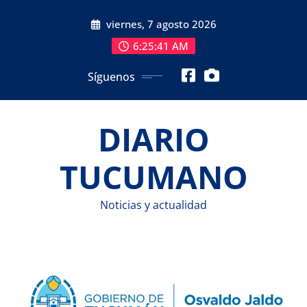
Saltar
viernes, 7 agosto 2026
al
contenido
6:25:42 AM
Síguenos
DIARIO
TUCUMANO
Noticias y actualidad