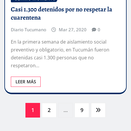
Casi 1.300 detenidos por no respetar la
cuarentena
Diario Tucumano
Mar 27, 2020
0
En la primera semana de aislamiento social
preventivo y obligatorio, en Tucumán fueron
detenidas casi 1.300 personas que no
respetaron…
LEER MÁS
Paginación
1
2
…
9
de