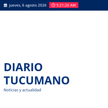
Saltar
jueves, 6 agosto 2026
5:21:21 AM
al
contenido
DIARIO
TUCUMANO
Noticias y actualidad