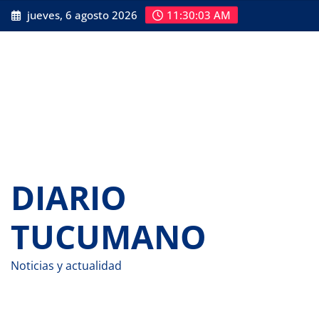
Saltar
jueves, 6 agosto 2026
11:30:04 AM
al
contenido
DIARIO
TUCUMANO
Noticias y actualidad