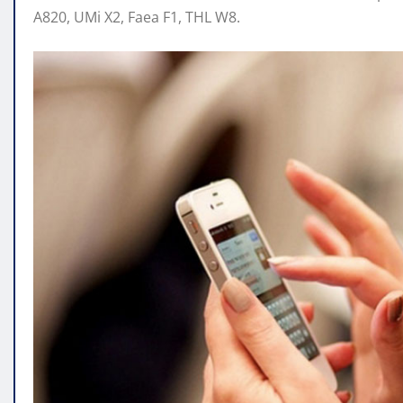
A820, UMi X2, Faea F1, THL W8.