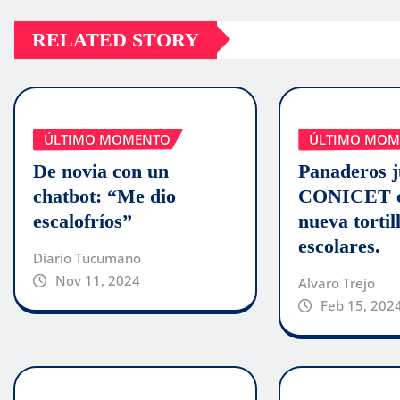
RELATED STORY
ÚLTIMO MOMENTO
ÚLTIMO MOM
De novia con un
Panaderos j
chatbot: “Me dio
CONICET c
escalofríos”
nueva tortil
escolares.
Diario Tucumano
Nov 11, 2024
Alvaro Trejo
Feb 15, 202