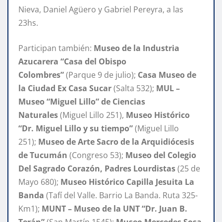
Nieva, Daniel Agüero y Gabriel Pereyra, a las
23hs.
Participan también:
Museo de la Industria
Azucarera “Casa del Obispo
Colombres”
(Parque 9 de julio);
Casa Museo de
la Ciudad Ex Casa Sucar
(Salta 532);
MUL –
Museo “Miguel Lillo” de Ciencias
Naturales
(Miguel Lillo 251),
Museo Histórico
“Dr. Miguel Lillo y su tiempo”
(Miguel Lillo
251);
Museo de Arte Sacro de la Arquidiócesis
de Tucumán
(Congreso 53);
Museo del Colegio
Del Sagrado Corazón, Padres Lourdistas
(25 de
Mayo 680);
Museo Histórico Capilla Jesuita La
Banda
(Tafí del Valle. Barrio La Banda. Ruta 325-
Km1);
MUNT – Museo de la UNT “Dr. Juan B.
Terán”
(San Martín 1545);
Museo Mercedes Sosa