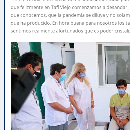
que felizmente en Tafí Viejo comenzamos a desandar. E
que conocemos, que la pandemia se diluya y no solam
que ha producido. En hora buena para nosotros los ta
sentimos realmente afortunados que es poder cristali