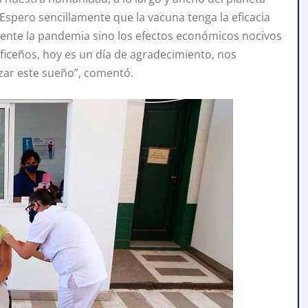
spero sencillamente que la vacuna tenga la eficacia
ente la pandemia sino los efectos económicos nocivos
ficeños, hoy es un día de agradecimiento, nos
zar este sueño”, comentó.