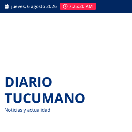
Saltar
jueves, 6 agosto 2026
7:25:21 AM
al
contenido
DIARIO
TUCUMANO
Noticias y actualidad