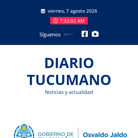
Saltar
viernes, 7 agosto 2026
al
contenido
7:32:03 AM
Síguenos
DIARIO
TUCUMANO
Noticias y actualidad