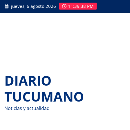
Saltar
jueves, 6 agosto 2026
11:39:39 PM
al
contenido
DIARIO
TUCUMANO
Noticias y actualidad