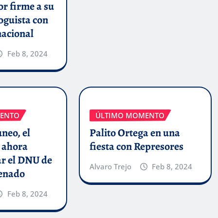
r firme a su
oguista con
nacional
Feb 8, 2024
ENTO
ÚLTIMO MOMENTO
uneo, el
Palito Ortega en una
 ahora
fiesta con Represores
ar el DNU de
Alvaro Trejo
Feb 8, 2024
Senado
Feb 8, 2024