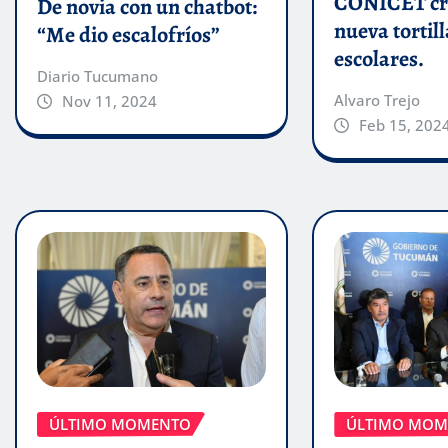
CONICET cr
De novia con un chatbot:
nueva tortill
“Me dio escalofríos”
escolares.
Diario Tucumano
Alvaro Trejo
Nov 11, 2024
Feb 15, 202
ÚLTIMO MOMENTO
ÚLTIMO MOM