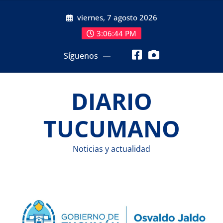
Saltar
viernes, 7 agosto 2026
al
contenido
3:06:45 PM
Síguenos
DIARIO
TUCUMANO
Noticias y actualidad