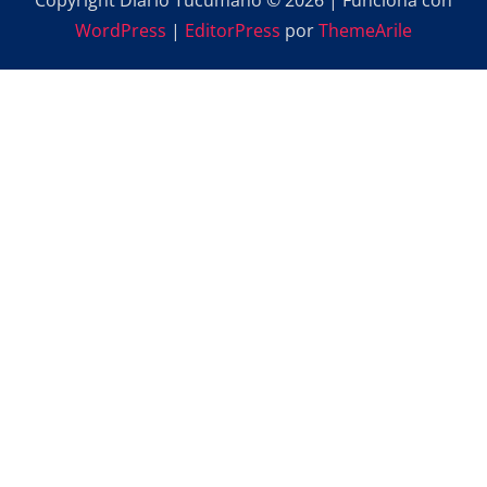
Copyright Diario Tucumano © 2026 | Funciona con
WordPress
|
EditorPress
por
ThemeArile