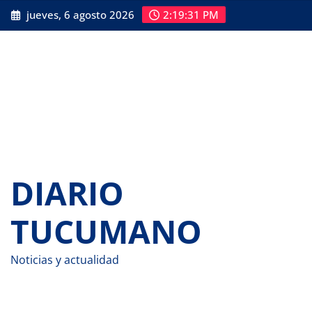
Saltar
jueves, 6 agosto 2026
2:19:32 PM
al
contenido
DIARIO
TUCUMANO
Noticias y actualidad