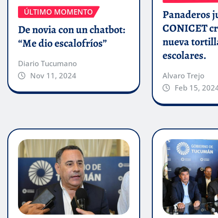
ÚLTIMO MOMENTO
Panaderos j
CONICET cr
De novia con un chatbot:
nueva tortill
“Me dio escalofríos”
escolares.
Diario Tucumano
Alvaro Trejo
Nov 11, 2024
Feb 15, 202