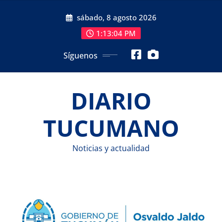
Saltar
sábado, 8 agosto 2026
al
contenido
1:13:05 PM
Síguenos
DIARIO
TUCUMANO
Noticias y actualidad