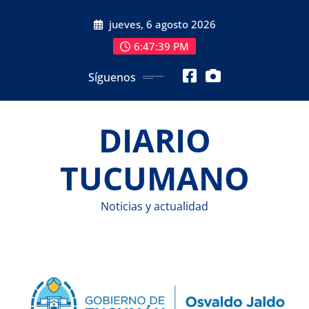
Saltar
jueves, 6 agosto 2026
al
contenido
6:47:40 PM
Síguenos
DIARIO
TUCUMANO
Noticias y actualidad