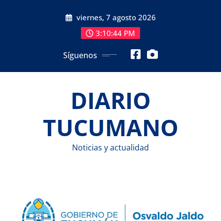
Saltar
viernes, 7 agosto 2026
al
contenido
3:10:45 PM
Síguenos
DIARIO
TUCUMANO
Noticias y actualidad