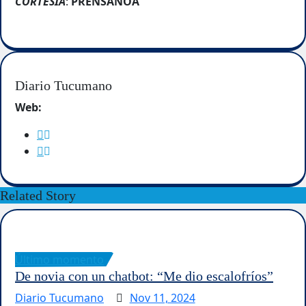
CORTESIA
:
PRENSANOA
Diario Tucumano
Web:
Related Story
Último momento
De novia con un chatbot: “Me dio escalofríos”
Diario Tucumano
Nov 11, 2024