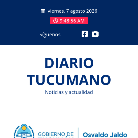
Saltar
viernes, 7 agosto 2026
al
contenido
9:48:57 AM
Síguenos
DIARIO
TUCUMANO
Noticias y actualidad