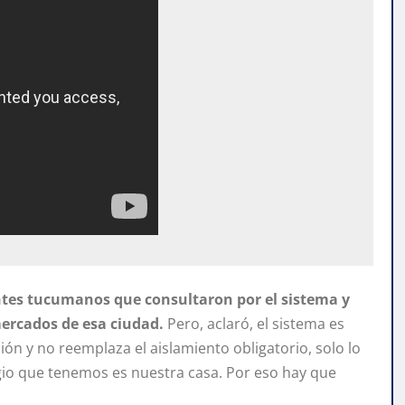
ntes tucumanos que consultaron por el sistema y
ercados de esa ciudad.
Pero, aclaró, el sistema es
ón y no reemplaza el aislamiento obligatorio, solo lo
gio que tenemos es nuestra casa. Por eso hay que