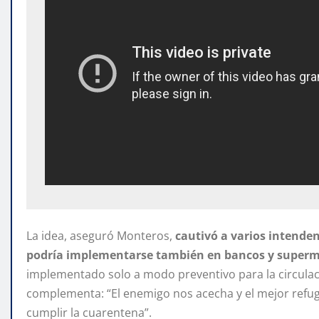
La idea, aseguró Monteros,
cautivó a varios intende
podría implementarse también en bancos y superm
implementado solo a modo preventivo para la circulaci
complementa: “El enemigo nos acecha y el mejor refu
cumplir la cuarentena”.