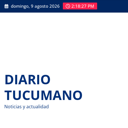
Saltar
domingo, 9 agosto 2026
2:18:28 PM
al
contenido
DIARIO
TUCUMANO
Noticias y actualidad