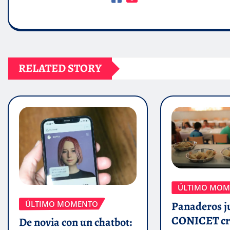
RELATED STORY
ÚLTIMO MOM
ÚLTIMO MOMENTO
Panaderos j
CONICET cr
De novia con un chatbot: