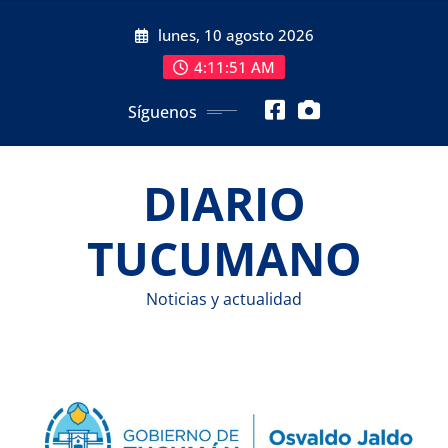
Saltar
lunes, 10 agosto 2026
al
contenido
4:11:51 AM
Síguenos
DIARIO
TUCUMANO
Noticias y actualidad