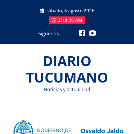
Saltar
sábado, 8 agosto 2026
al
contenido
2:18:28 AM
Síguenos
DIARIO
TUCUMANO
Noticias y actualidad