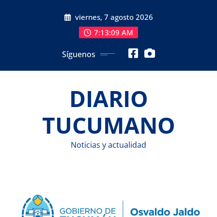
Saltar
viernes, 7 agosto 2026
al
contenido
7:13:10 AM
Síguenos
DIARIO
TUCUMANO
Noticias y actualidad