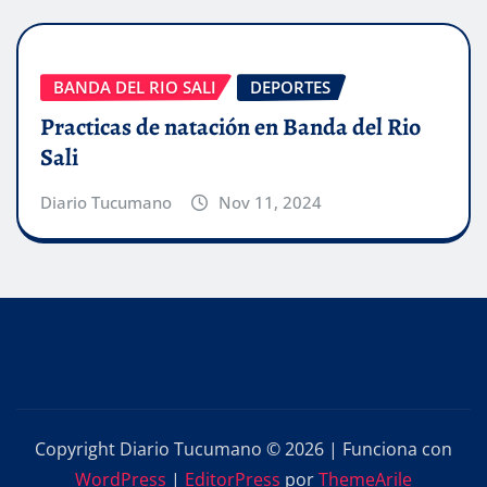
BANDA DEL RIO SALI
DEPORTES
Practicas de natación en Banda del Rio
Sali
Diario Tucumano
Nov 11, 2024
Copyright Diario Tucumano © 2026 | Funciona con
WordPress
|
EditorPress
por
ThemeArile