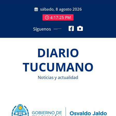
Saltar
sábado, 8 agosto 2026
al
contenido
4:17:26 PM
Síguenos
DIARIO
TUCUMANO
Noticias y actualidad