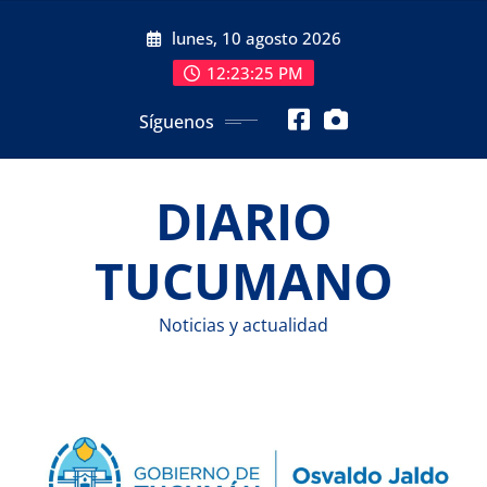
Saltar
lunes, 10 agosto 2026
al
contenido
12:23:26 PM
Síguenos
DIARIO
TUCUMANO
Noticias y actualidad