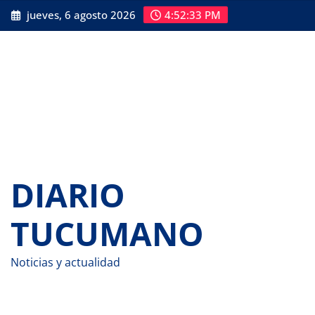
Saltar
jueves, 6 agosto 2026
4:52:34 PM
al
contenido
DIARIO
TUCUMANO
Noticias y actualidad