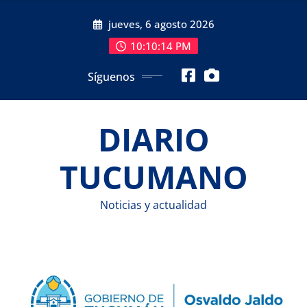
Saltar
jueves, 6 agosto 2026
al
contenido
10:10:15 PM
Síguenos
DIARIO
TUCUMANO
Noticias y actualidad