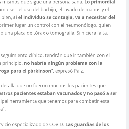
os mismos que sigue una persona sana.
Lo primordial
omo ser: el uso del barbijo, el lavado de manos y el
a bien,
si el individuo se contagia, va a necesitar del
primer lugar un control con el neumonólogo, quien
na placa de tórax o tomografía. Si hiciera falta,
seguimiento clínico, tendrán que ir también con el
 principio,
no habría ningún problema con la
droga para el párkinson
”, expresó Paiz.
a, detalla que no fueron muchos los pacientes que
stros pacientes estaban vacunados y no pasó a ser
ncipal herramienta que tenemos para combatir esta
a”.
rvicio especializado de COVID.
Las guardias de los