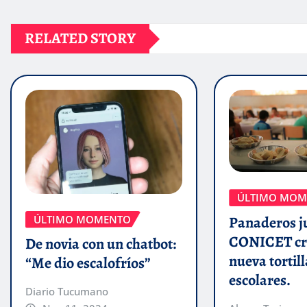
RELATED STORY
ÚLTIMO MOM
ÚLTIMO MOMENTO
Panaderos j
CONICET cr
De novia con un chatbot:
nueva tortill
“Me dio escalofríos”
escolares.
Diario Tucumano