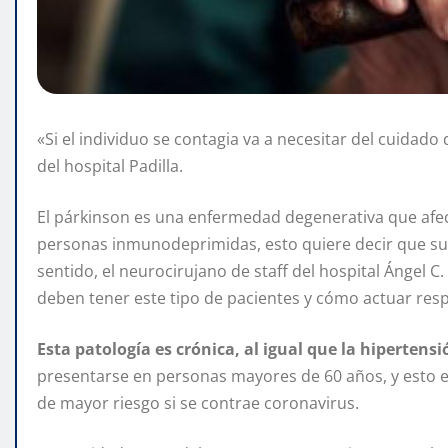
«Si el individuo se contagia va a necesitar del cuidado
del hospital Padilla.
El párkinson es una enfermedad degenerativa que afec
personas inmunodeprimidas, esto quiere decir que su
sentido, el neurocirujano de staff del hospital Ángel C.
deben tener este tipo de pacientes y cómo actuar resp
Esta patología es crónica, al igual que la hipertens
presentarse en personas mayores de 60 años, y esto 
de mayor riesgo si se contrae coronavirus.