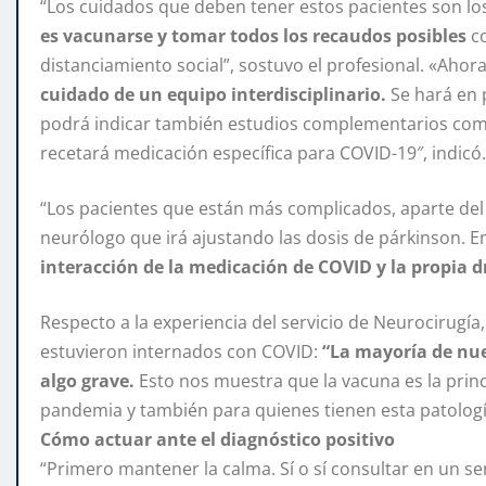
“Los cuidados que deben tener estos pacientes son l
es vacunarse y tomar todos los recaudos posibles
c
distanciamiento social”, sostuvo el profesional. «Ahor
cuidado de un equipo interdisciplinario.
Se hará en 
podrá indicar también estudios complementarios como u
recetará medicación específica para COVID-19″, indicó.
“Los pacientes que están más complicados, aparte del 
neurólogo que irá ajustando las dosis de párkinson. En
interacción de la medicación de COVID y la propia 
Respecto a la experiencia del servicio de Neurocirugí
estuvieron internados con COVID:
“La mayoría de nue
algo grave.
Esto nos muestra que la vacuna es la pri
pandemia y también para quienes tienen esta patologí
Cómo actuar ante el diagnóstico positivo
“Primero mantener la calma. Sí o sí consultar en un se