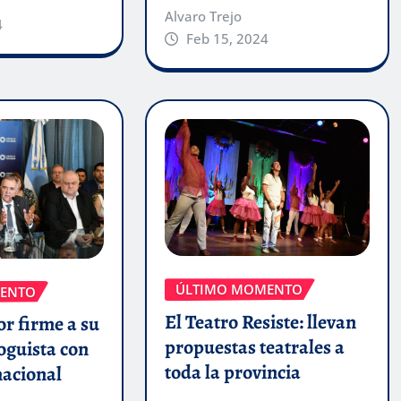
Alvaro Trejo
4
Feb 15, 2024
ÚLTIMO MOMENTO
ENTO
El Teatro Resiste: llevan
r firme a su
propuestas teatrales a
oguista con
toda la provincia
nacional