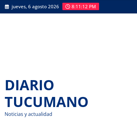
Saltar
jueves, 6 agosto 2026
8:11:13 PM
al
contenido
DIARIO
TUCUMANO
Noticias y actualidad