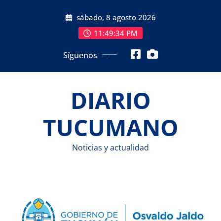
Saltar
sábado, 8 agosto 2026
al
contenido
11:49:35 PM
Síguenos
DIARIO
TUCUMANO
Noticias y actualidad