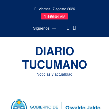
Saltar
viernes, 7 agosto 2026
al
contenido
4:56:05 AM
Síguenos
DIARIO
TUCUMANO
Noticias y actualidad