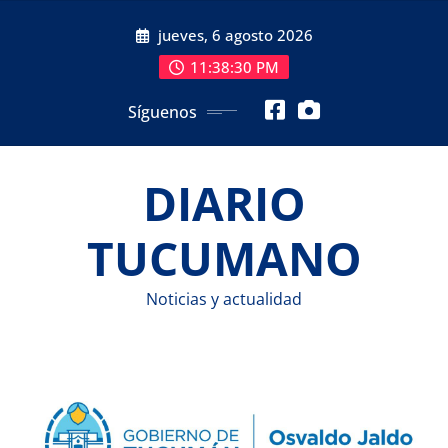
Saltar
jueves, 6 agosto 2026
al
contenido
11:38:31 PM
Síguenos
DIARIO
TUCUMANO
Noticias y actualidad