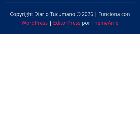
Copyright Diario Tucumano © 2026 | Funciona con
WordPress
|
EditorPress
por
ThemeArile