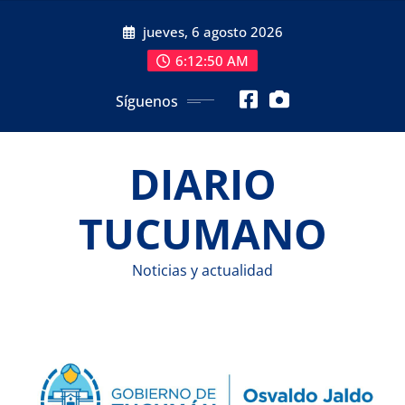
Saltar
jueves, 6 agosto 2026
al
contenido
6:12:51 AM
Síguenos
DIARIO
TUCUMANO
Noticias y actualidad