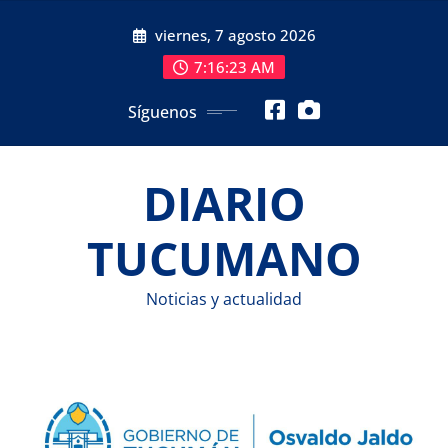
Saltar
viernes, 7 agosto 2026
al
contenido
7:16:24 AM
Síguenos
DIARIO
TUCUMANO
Noticias y actualidad