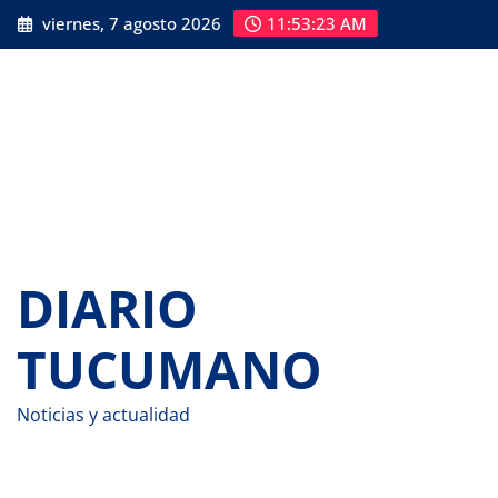
Saltar
viernes, 7 agosto 2026
11:53:24 AM
al
contenido
DIARIO
TUCUMANO
Noticias y actualidad