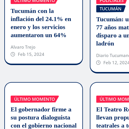
ÚLTIMO MOMENTO
POLICIALES
TUCUMÁN
Tucumán con la
inflación del 24.1% en
Tucumán: u
enero y los servicios
77 años mat
aumentaron un 64%
disparo a u
ladrón
Alvaro Trejo
Feb 15, 2024
Diario Tucuman
Feb 12, 202
ÚLTIMO MOMENTO
ÚLTIMO MOM
El gobernador firme a
El Teatro Re
su postura dialoguista
llevan prop
con el gobierno nacional
teatrales a 