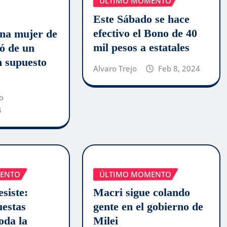
ÚLTIMO MOMENTO
Este Sábado se hace
efectivo el Bono de 40
na mujer de
mil pesos a estatales
ó de un
n supuesto
Alvaro Trejo
Feb 8, 2024
o
4
ENTO
ÚLTIMO MOMENTO
siste:
Macri sigue colando
uestas
gente en el gobierno de
toda la
Milei