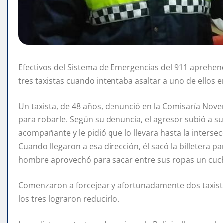
Efectivos del Sistema de Emergencias del 911 aprehe
tres taxistas cuando intentaba asaltar a uno de ellos 
Un taxista, de 48 años, denunció en la Comisaría Nov
para robarle. Según su denuncia, el agresor subió a su 
acompañante y le pidió que lo llevara hasta la interse
Cuando llegaron a esa dirección, él sacó la billetera par
hombre aprovechó para sacar entre sus ropas un cuchi
Comenzaron a forcejear y afortunadamente dos taxista
los tres lograron reducirlo.