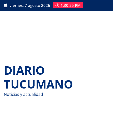
Saltar
viernes, 7 agosto 2026
1:30:26 PM
al
contenido
DIARIO
TUCUMANO
Noticias y actualidad