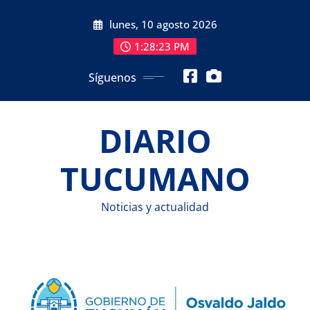
Saltar
lunes, 10 agosto 2026
al
contenido
1:28:24 PM
Síguenos
DIARIO
TUCUMANO
Noticias y actualidad