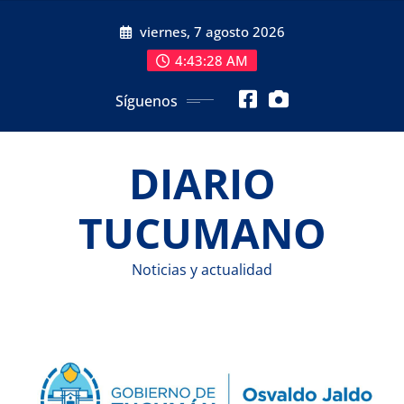
Saltar
viernes, 7 agosto 2026
al
contenido
4:43:28 AM
Síguenos
DIARIO
TUCUMANO
Noticias y actualidad