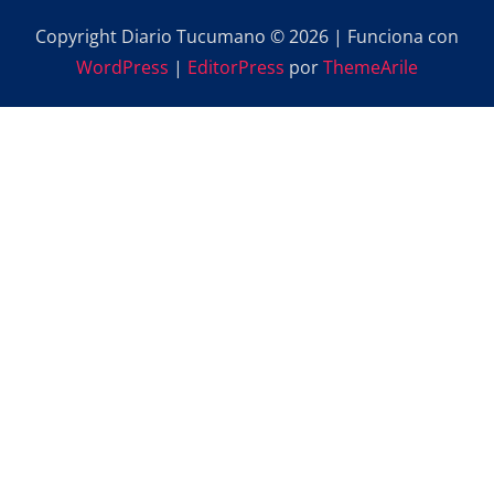
Copyright Diario Tucumano © 2026 | Funciona con
WordPress
|
EditorPress
por
ThemeArile