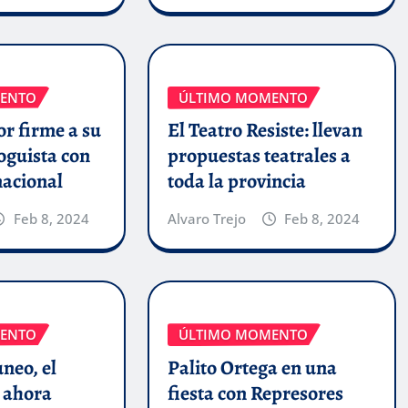
ENTO
ÚLTIMO MOMENTO
r firme a su
El Teatro Resiste: llevan
oguista con
propuestas teatrales a
nacional
toda la provincia
Feb 8, 2024
Alvaro Trejo
Feb 8, 2024
ENTO
ÚLTIMO MOMENTO
uneo, el
Palito Ortega en una
 ahora
fiesta con Represores