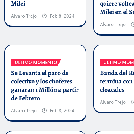
Milei
quiere volte
Milei en el 
Alvaro Trejo
Feb 8, 2024
Alvaro Trejo
ÚLTIMO MOMENTO
ÚLTIMO MOM
Se Levanta el paro de
Banda del Rí
colectivo y los choferes
termina con 
ganaran 1 Millón a partir
cloacales
de Febrero
Alvaro Trejo
Alvaro Trejo
Feb 8, 2024