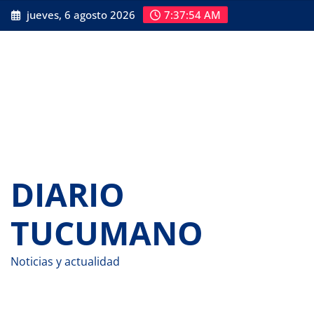
Saltar
jueves, 6 agosto 2026
7:37:55 AM
al
contenido
DIARIO
TUCUMANO
Noticias y actualidad