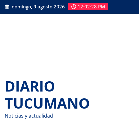
Saltar
domingo, 9 agosto 2026
12:02:29 PM
al
contenido
DIARIO
TUCUMANO
Noticias y actualidad