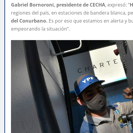
Gabriel Bornoroni, presidente de CECHA
, expresó: “
H
regiones del país, en estaciones de bandera blanca, p
del Conurbano.
Es por eso que estamos en alerta y b
empeorando la situación”.