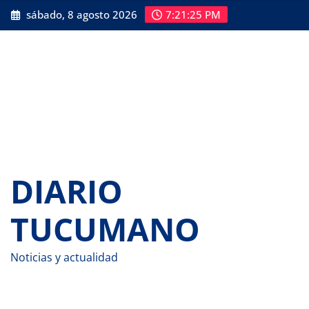
Saltar
sábado, 8 agosto 2026
7:21:26 PM
al
contenido
DIARIO
TUCUMANO
Noticias y actualidad