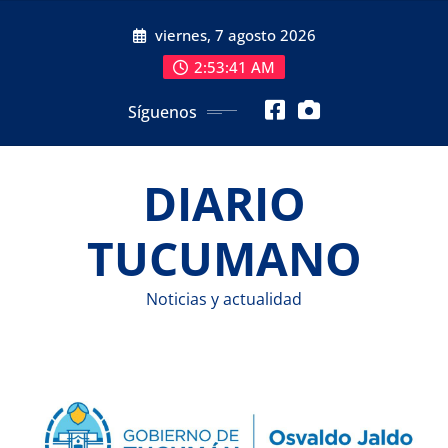
Saltar
viernes, 7 agosto 2026
al
contenido
2:53:42 AM
Síguenos
DIARIO
TUCUMANO
Noticias y actualidad