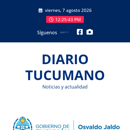
Saltar
viernes, 7 agosto 2026
al
contenido
12:25:44 PM
Síguenos
DIARIO
TUCUMANO
Noticias y actualidad