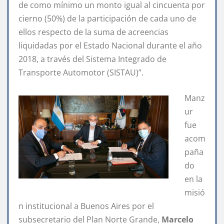
de como mínimo un monto igual al cincuenta por
cierno (50%) de la participación de cada uno de
ellos respecto de la suma de acreencias
liquidadas por el Estado Nacional durante el año
2018, a través del Sistema Integrado de
Transporte Automotor (SISTAU)”.
Manz
ur
fue
acom
paña
do
en la
misió
n institucional a Buenos Aires por el
subsecretario del Plan Norte Grande,
Marcelo