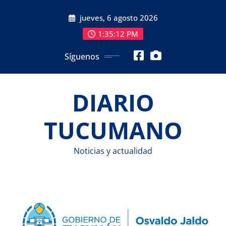
Saltar
jueves, 6 agosto 2026
al
contenido
1:35:13 PM
Síguenos
DIARIO
TUCUMANO
Noticias y actualidad