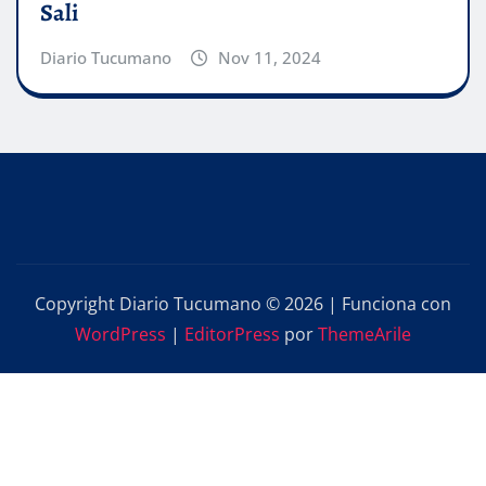
Sali
Diario Tucumano
Nov 11, 2024
Copyright Diario Tucumano © 2026 | Funciona con
WordPress
|
EditorPress
por
ThemeArile