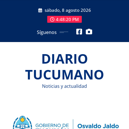
Saltar
sábado, 8 agosto 2026
al
contenido
4:48:21 PM
Síguenos
DIARIO
TUCUMANO
Noticias y actualidad